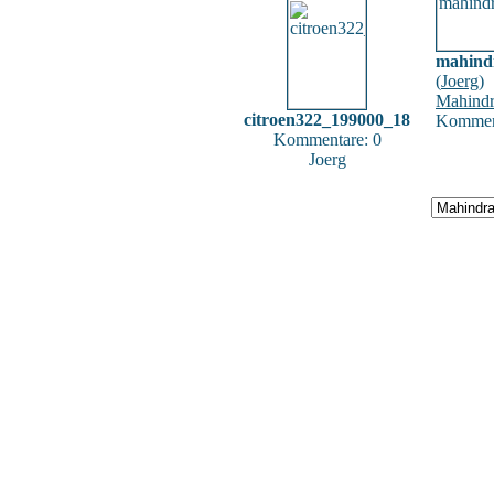
mahind
(
Joerg
)
Mahind
citroen322_199000_18
Komment
Kommentare: 0
Joerg