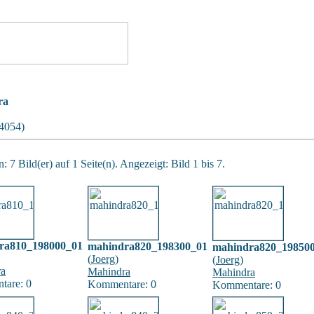
ra
04054)
 7 Bild(er) auf 1 Seite(n). Angezeigt: Bild 1 bis 7.
ra810_198000_01
mahindra820_198300_01
mahindra820_19850
(
Joerg
)
(
Joerg
)
ra
Mahindra
Mahindra
are: 0
Kommentare: 0
Kommentare: 0