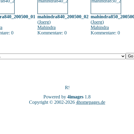
ra840_200500_01
mahindra840_200500_02
mahindra850_20050
(
Joerg
)
(
Joerg
)
ra
Mahindra
Mahindra
are: 0
Kommentare: 0
Kommentare: 0
Powered by
4images
1.8
Copyright © 2002-2026
4homepages.de