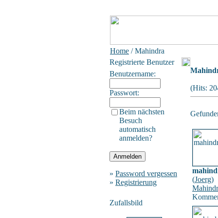
Home
/ Mahindra
Registrierte Benutzer
Mahind
Benutzername:
(Hits: 2
Passwort:
Beim nächsten
Gefunden:
Besuch
automatisch
anmelden?
mahind
»
Password vergessen
(
Joerg
)
»
Registrierung
Mahind
Komment
Zufallsbild