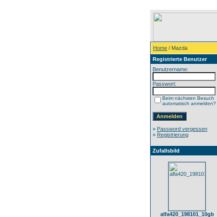
Home
/ Mazda
Registrierte Benutzer
Benutzername:
Passwort:
Beim nächsten Besuch
automatisch anmelden?
»
Password vergessen
»
Registrierung
Zufallsbild
alfa420_198101_10gb