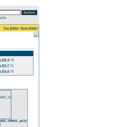
Suche
Top Bilder
Neue Bilder
a MX-5
(5)
a RX-7
(1)
a RX-8
(3)
850_199002_gb10
)