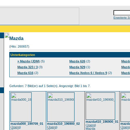
Erweiterte 
Mazda
(Hits: 260657)
Unterkategorien
» Mazda (JDM)
(5)
Mazda 626
(2)
Mazd
Mazda 323 / 3
(3)
Mazda 929
(1)
Mazd
Mazda 616
(2)
Mazda Xedos 6 / Xedos 9
(2)
Mazd
Gefunden: 7 Bild(er) auf 1 Seite(n). Angezeigt: Bild 1 bis 7.
mazda410_196900_01
mazda000_199709_01
mazda310_196900_02
mazda
(
Joerg
)
(
Joerg
)
(
Joerg
)
(
Joerg
Mazda