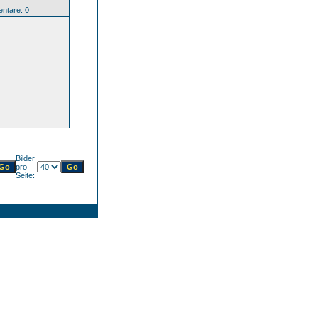
ntare: 0
Bilder
pro
Seite: