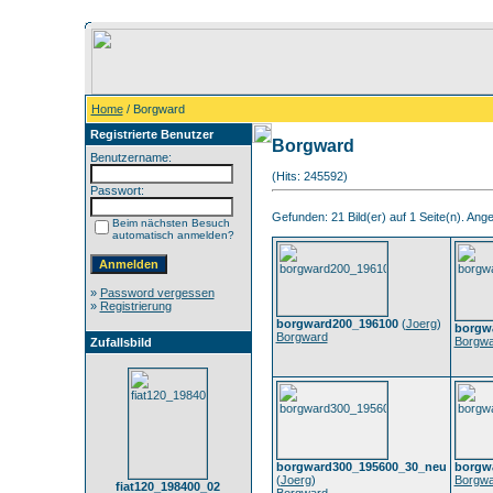
Home
/ Borgward
Registrierte Benutzer
Borgward
Benutzername:
(Hits: 245592)
Passwort:
Gefunden: 21 Bild(er) auf 1 Seite(n). Angez
Beim nächsten Besuch
automatisch anmelden?
»
Password vergessen
»
Registrierung
borgward200_196100
(
Joerg
)
borgw
Borgward
Borgwa
Zufallsbild
borgward300_195600_30_neu
borgw
(
Joerg
)
Borgwa
fiat120_198400_02