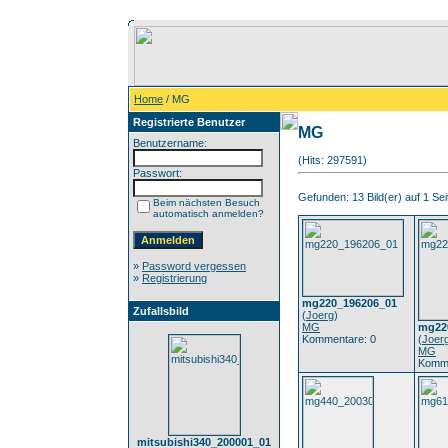
Home
/ MG
Registrierte Benutzer
MG
Benutzername:
(Hits: 297591)
Passwort:
Gefunden: 13 Bild(er) auf 1 Seit
Beim nächsten Besuch
automatisch anmelden?
»
Password vergessen
»
Registrierung
mg220_196206_01
Zufallsbild
(
Joerg
)
MG
mg22
Kommentare: 0
(
Joer
MG
Komme
mitsubishi340_200001_01