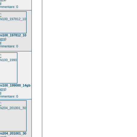
i
mmentare: 0
ni100_197812_10
oerg
)
i
mmentare: 0
ni100_199000_14gb
oerg
)
i
mmentare: 0
ni204_201001_30