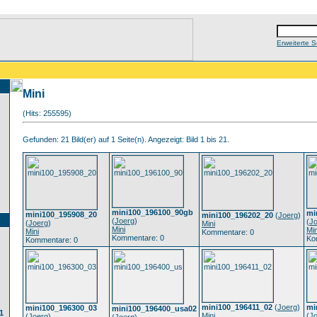
Erweiterte 
Mini
(Hits: 255595)
Gefunden: 21 Bild(er) auf 1 Seite(n). Angezeigt: Bild 1 bis 21.
mini100_196100_90gb
mi
mini100_195908_20
mini100_196202_20
(
Joerg
)
(
Joerg
)
(
J
(
Joerg
)
Mini
Mini
Min
Mini
Kommentare: 0
Kommentare: 0
Ko
Kommentare: 0
mini100_196411_02
(
Joerg
)
mi
mini100_196300_03
mini100_196400_usa02
1
Mini
(
J
(
Joerg
)