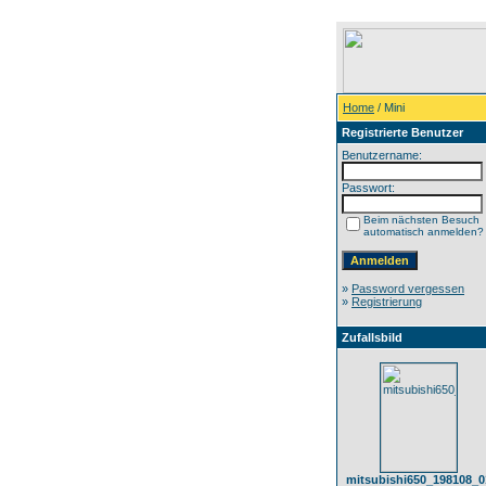
Home
/ Mini
Registrierte Benutzer
Benutzername:
Passwort:
Beim nächsten Besuch
automatisch anmelden?
»
Password vergessen
»
Registrierung
Zufallsbild
mitsubishi650_198108_0