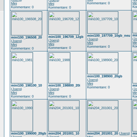
(
Joerg
)
Kommentare: 0
Min
Mini
Mini
Ko
Kommentare: 0
Kommentare: 0
mi
mini100_197709_10gb_neu
mini100_196709_12gb
mini100_196508_20
(
J
(
Joerg
)
(
Joerg
)
(
Joerg
)
Min
Mini
Mini
Mini
Ko
Kommentare: 0
Kommentare: 0
Kommentare: 0
mini100_198900_20gb
(
Joerg
)
Mini
mini100_198100_10
mini100_198800_20i
mi
Kommentare: 0
(
Joerg
)
(
Joerg
)
(
J
Mini
Mini
Min
Kommentare: 0
Kommentare: 0
Ko
mini100_199000_20gb
mini204_201001_10
mini204_201001_20
(
Joerg
)
mi