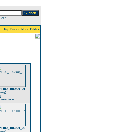
Suche
Top Bilder
Neue Bilder
ni100_196300_01
oerg
)
i
mmentare: 0
ni100_196500_02
oerg
)