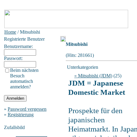
Home
/ Mitsubishi
Registrierte Benutzer
Mitsubishi
Benutzername:
(Hits: 281661)
Passwort:
Unterkategorien
Beim nächsten
Besuch
» Mitsubishi (JDM)
(25)
automatisch
JDM = Japanese
anmelden?
Domestic Market
Prospekte für den
»
Password vergessen
»
Registrierung
japanischen
Heimatmarkt. In Japa
Zufallsbild