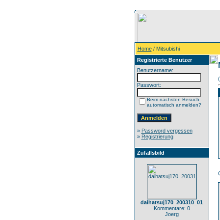
Home
/ Mitsubishi
Registrierte Benutzer
Benutzername:
Passwort:
Beim nächsten Besuch
automatisch anmelden?
»
Password vergessen
»
Registrierung
Zufallsbild
daihatsuj170_200310_01
Kommentare: 0
Joerg