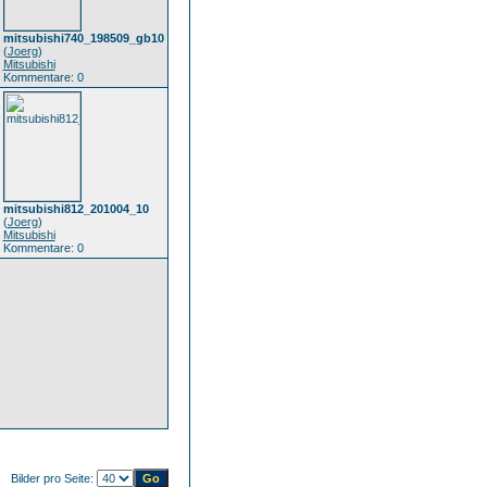
mitsubishi740_198509_gb10
(
Joerg
)
Mitsubishi
Kommentare: 0
mitsubishi812_201004_10
(
Joerg
)
Mitsubishi
Kommentare: 0
Bilder pro Seite: