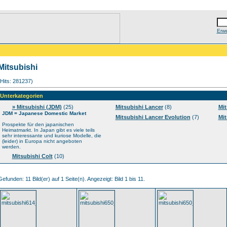
Erwe
Mitsubishi
(Hits: 281237)
Unterkategorien
» Mitsubishi (JDM)
(25)
Mitsubishi Lancer
(8)
Mit
JDM = Japanese Domestic Market
Mitsubishi Lancer Evolution
(7)
Mit
Prospekte für den japanischen
Heimatmarkt. In Japan gibt es viele teils
sehr interessante und kuriose Modelle, die
(leider) in Europa nicht angeboten
werden.
Mitsubishi Colt
(10)
Gefunden: 11 Bild(er) auf 1 Seite(n). Angezeigt: Bild 1 bis 11.