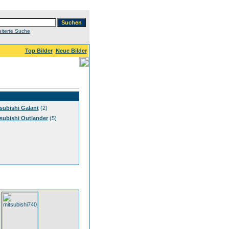
iterte Suche
Top Bilder
Neue Bilder
subishi Galant
(2)
subishi Outlander
(5)