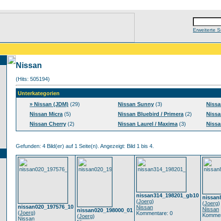
Erweiterte 
Nissan
(Hits: 505194)
Unterkategorien
» Nissan (JDM)
(29)
Nissan Sunny
(3)
Nissan
Nissan Micra
(5)
Nissan Bluebird / Primera
(2)
Nissa
Nissan Cherry
(2)
Nissan Laurel / Maxima
(3)
Nissa
Gefunden: 4 Bild(er) auf 1 Seite(n). Angezeigt: Bild 1 bis 4.
nissan314_198201_gb10
nissan
(
Joerg
)
(
Joerg
)
nissan020_197576_10
Nissan
Nissan
nissan020_198000_01
(
Joerg
)
Kommentare: 0
Kommen
(
Joerg
)
Nissan