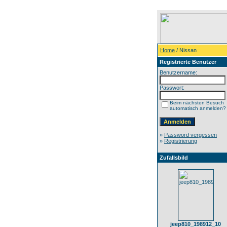
Home
/ Nissan
Registrierte Benutzer
Benutzername:
Passwort:
Beim nächsten Besuch
automatisch anmelden?
»
Password vergessen
»
Registrierung
Zufallsbild
jeep810_198912_10