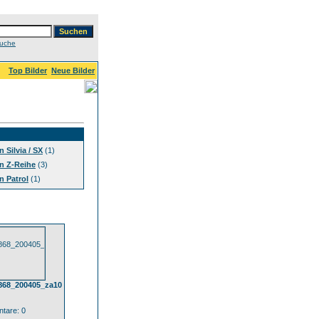
Suche
Top Bilder
Neue Bilder
 Silvia / SX
(1)
n Z-Reihe
(3)
n Patrol
(1)
868_200405_za10
tare: 0