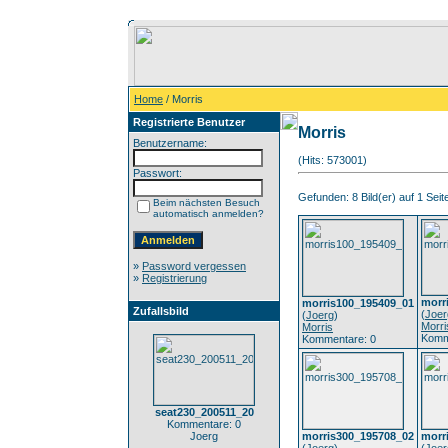
Home
/ Morris
Registrierte Benutzer
Morris
Benutzername:
(Hits: 573001)
Passwort:
Gefunden: 8 Bild(er) auf 1 Seite
Beim nächsten Besuch
automatisch anmelden?
»
Password vergessen
»
Registrierung
morr
morris100_195409_01
Zufallsbild
(
Joer
(
Joerg
)
Morri
Morris
Komm
Kommentare: 0
seat230_200511_20
Kommentare: 0
Joerg
morris300_195708_02
morr