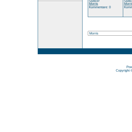
(
Joerg
)
(
Joer
Morris
Morri
Kommentare: 0
Komm
Pow
Copyright