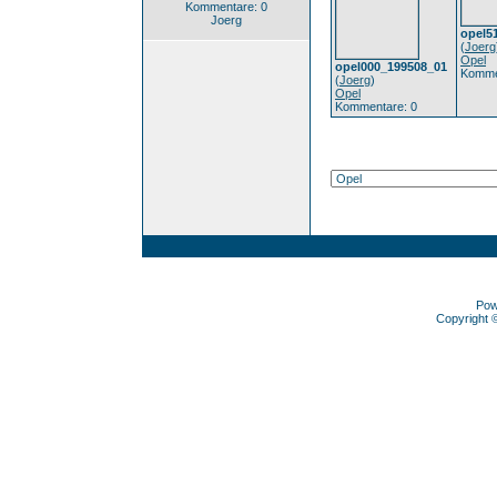
Kommentare: 0
Joerg
opel5
(
Joerg
Opel
opel000_199508_01
Komme
(
Joerg
)
Opel
Kommentare: 0
Pow
Copyright