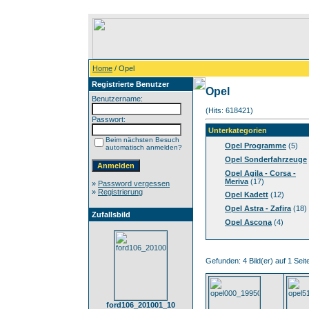
Home
/ Opel
Registrierte Benutzer
Opel
Benutzername:
(Hits: 618421)
Passwort:
Unterkategorien
Beim nächsten Besuch
Opel Programme
(5)
automatisch anmelden?
Opel Sonderfahrzeuge
Opel Agila - Corsa -
Meriva
(17)
»
Password vergessen
»
Registrierung
Opel Kadett
(12)
Opel Astra - Zafira
(18)
Zufallsbild
Opel Ascona
(4)
Gefunden: 4 Bild(er) auf 1 Seite
ford106_201001_10