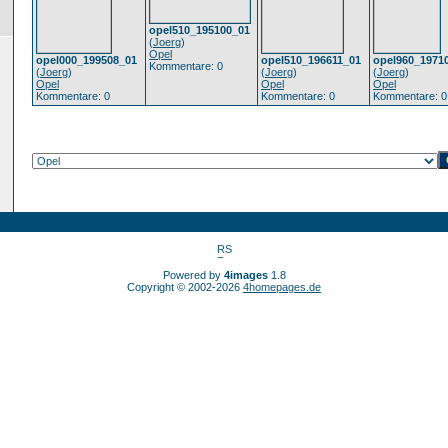
opel510_195100_01
(
Joerg
)
Opel
opel000_199508_01
opel510_196611_01
opel960_1971
Kommentare: 0
(
Joerg
)
(
Joerg
)
(
Joerg
)
Opel
Opel
Opel
Kommentare: 0
Kommentare: 0
Kommentare: 0
Powered by
4images
1.8
Copyright © 2002-2026
4homepages.de