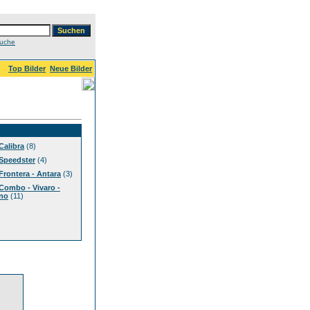
Suche
Top Bilder
Neue Bilder
Calibra
(8)
Speedster
(4)
Frontera - Antara
(3)
Combo - Vivaro -
no
(11)