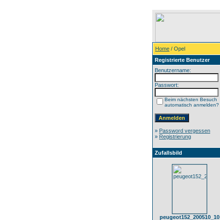
Home
/ Opel
Registrierte Benutzer
Benutzername:
Passwort:
Beim nächsten Besuch
automatisch anmelden?
»
Password vergessen
»
Registrierung
Zufallsbild
peugeot152_200510_10