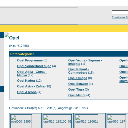
Erweiterte 
Opel
(Hits: 617468)
Unterkategorien
Opel Programme
(5)
Opel Vectra - Signum -
Opel 
Insignia
(11)
Opel Sonderfahrzeuge
(4)
Opel 
Opel Rekord -
Opel Agila - Corsa -
Opel 
Commodore
(15)
Meriva
(17)
Opel 
Opel Omega
(8)
Opel Kadett
(12)
Mova
Opel Senator
(1)
Opel Astra - Zafira
(18)
Opel Tigra
(3)
Opel Ascona
(4)
Opel Manta
(4)
Gefunden: 4 Bild(er) auf 1 Seite(n). Angezeigt: Bild 1 bis 4.