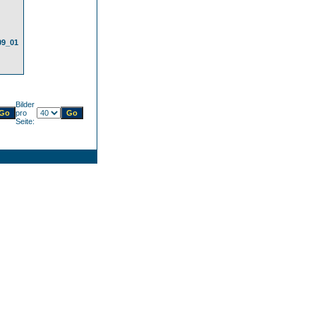
09_01
Bilder
pro
Seite: