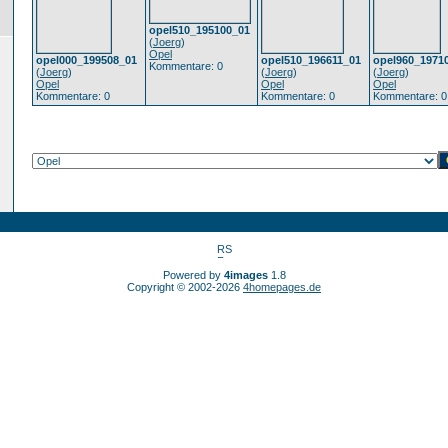
opel510_195100_01
(
Joerg
)
Opel
opel000_199508_01
opel510_196611_01
opel960_1971
Kommentare: 0
(
Joerg
)
(
Joerg
)
(
Joerg
)
Opel
Opel
Opel
Kommentare: 0
Kommentare: 0
Kommentare: 0
Powered by
4images
1.8
Copyright © 2002-2026
4homepages.de