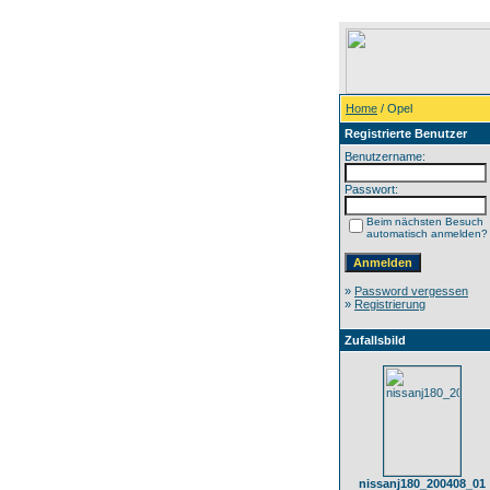
Home
/ Opel
Registrierte Benutzer
Benutzername:
Passwort:
Beim nächsten Besuch
automatisch anmelden?
»
Password vergessen
»
Registrierung
Zufallsbild
nissanj180_200408_01