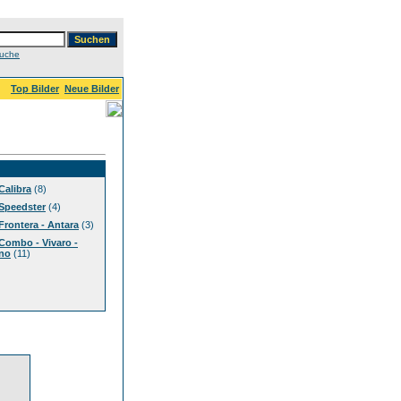
Suche
Top Bilder
Neue Bilder
Calibra
(8)
Speedster
(4)
Frontera - Antara
(3)
Combo - Vivaro -
no
(11)