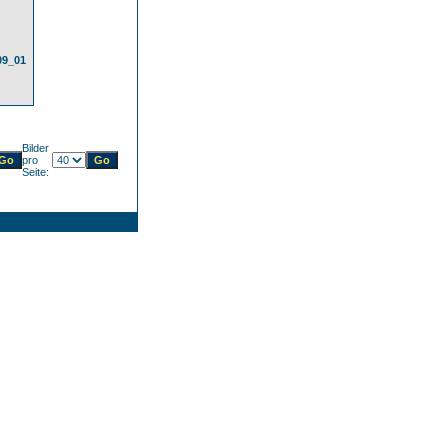
09_01
Bilder
pro
Seite: