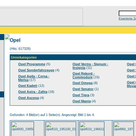
Erweiterte 
Opel
(Hits: 617328)
Unterkategorien
Opel Programme
(5)
Opel Vectra - Signum -
Opel 
Insignia
(11)
Opel Sonderfahrzeuge
(4)
Opel 
Opel Rekord -
Opel Agila - Corsa -
Opel 
Commodore
(15)
Meriva
(17)
Opel 
Opel Omega
(8)
Opel Kadett
(12)
Mova
Opel Senator
(1)
Opel Astra - Zafira
(18)
Opel Tigra
(3)
Opel Ascona
(4)
Opel Manta
(4)
Gefunden: 4 Bild(er) auf 1 Seite(n). Angezeigt: Bild 1 bis 4.