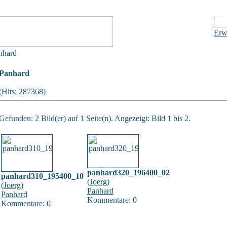
Erw
nhard
Panhard
(Hits: 287368)
Gefunden: 2 Bild(er) auf 1 Seite(n). Angezeigt: Bild 1 bis 2.
panhard320_196400_02
panhard310_195400_10
(
Joerg
)
(
Joerg
)
Panhard
Panhard
Kommentare: 0
Kommentare: 0