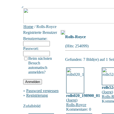
Home
/ Rolls-Royce
Registrierte Benutzer
Rolls-Royce
Benutzername:
(Hits: 254099)
Passwort:
Beim nächsten
Gefunden: 7 Bild(er) auf 1 Sei
Besuch
automatisch
anmelden?
rolls5
»
Password vergessen
(
Joerg
)
»
Registrierung
rolls020_198900_01
Rolls-
(
Joerg
)
Kommen
Rolls-Royce
Zufallsbild
Kommentare: 0