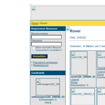
Home
/ Rover
Registrierte Benutzer
Rover
Benutzername:
(Hits: 234232)
Passwort:
Gefunden: 14 Bild(er) auf 1 Seit
Beim nächsten Besuch
automatisch anmelden?
»
Password vergessen
»
Registrierung
rover
(
Joerg
Zufallsbild
Rover
rover130_199000_01
Komme
(
Joerg
)
Rover
Kommentare: 0
volkswagen100_196508_03
Kommentare: 0
Joerg