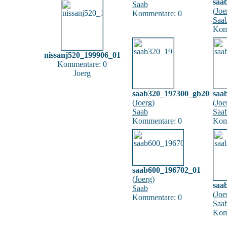
saa
Saab
(
Joe
Kommentare: 0
Saa
Kom
nissanj520_199906_01
Kommentare: 0
Joerg
saab320_197300_gb20
saa
(
Joerg
)
(
Joe
Saab
Saa
Kommentare: 0
Kom
saab600_196702_01
(
Joerg
)
saa
Saab
(
Joe
Kommentare: 0
Saa
Kom