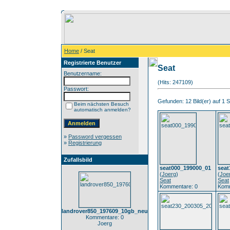
Home
/ Seat
Registrierte Benutzer
Seat
Benutzername:
(Hits: 247109)
Passwort:
Gefunden: 12 Bild(er) auf 1 Se
Beim nächsten Besuch
automatisch anmelden?
»
Password vergessen
»
Registrierung
Zufallsbild
seat000_199000_01
seat
(
Joerg
)
(
Joe
Seat
Seat
Kommentare: 0
Komm
landrover850_197609_10gb_neu
Kommentare: 0
Joerg