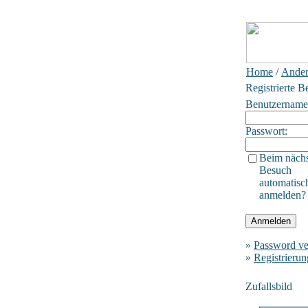
Home
/
Ander
Registrierte B
Benutzername
Passwort:
Beim näch
Besuch
automatisc
anmelden?
»
Password ve
»
Registrierun
Zufallsbild