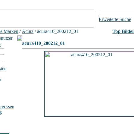
Erweiterte Suche
e Marken
/
Acura
/ acura410_200212_01
Top Bilde
enutzer
acura410_200212_01
:
sten
h
rgessen
g