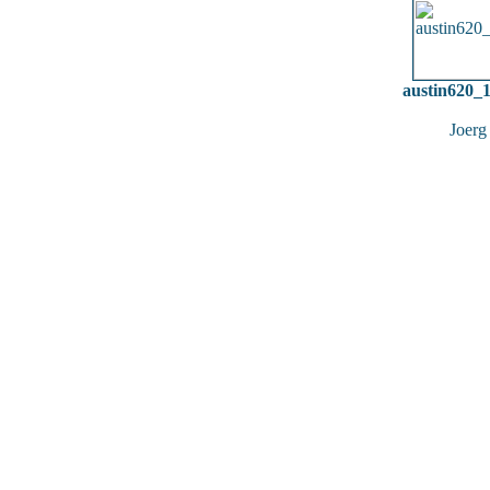
austin620_
Joerg