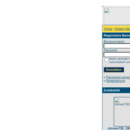
Home
/
Andere Ma
Registrierte Benu
Benutzername:
Passwort:
Beim nächsten
automatisch a
»
Password verge
»
Registrierung
Zufallsbild
citroen730_19