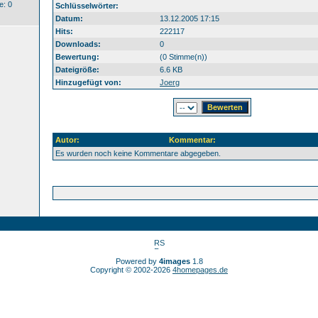
: 0
Schlüsselwörter:
Datum:
13.12.2005 17:15
Hits:
222117
Downloads:
0
Bewertung:
(0 Stimme(n))
Dateigröße:
6.6 KB
Hinzugefügt von:
Joerg
Autor:
Kommentar:
Es wurden noch keine Kommentare abgegeben.
Powered by
4images
1.8
Copyright © 2002-2026
4homepages.de