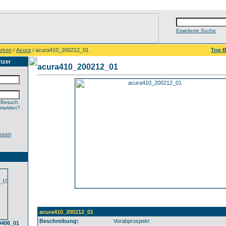
Erweiterte Suche
rken
/
Acura
/ acura410_200212_01
Top B
tzer
acura410_200212_01
 Besuch
nmelden?
ssen
acura410_200212_01
Beschreibung:
Vorabprospekt
9406_01