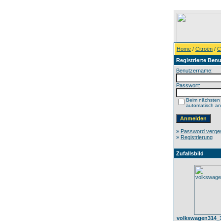
Home
/
Citroën
/
C
Registrierte Benu
Benutzername:
Passwort:
Beim nächsten
automatisch a
»
Password verge
»
Registrierung
Zufallsbild
volkswagen314_