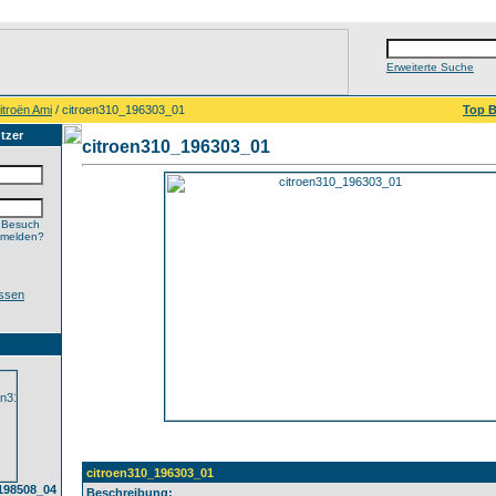
Erweiterte Suche
itroën Ami
/ citroen310_196303_01
Top B
tzer
citroen310_196303_01
 Besuch
nmelden?
ssen
citroen310_196303_01
198508_04
Beschreibung: