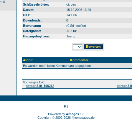
: 0
Schlüsselwörter:
citroen
Datum:
15.12.2005 13:49
Hits:
149306
Downloads:
0
Bewertung:
(0 Stimme(n))
Dateigröße:
11.3 KB
Hinzugefügt von:
Joerg
Autor:
Kommentar:
Es wurden noch keine Kommentare abgegeben.
Vorheriges Bild:
citroen310_196212
citroen31
Powered by
4images
1.8
Copyright © 2002-2026
4homepages.de