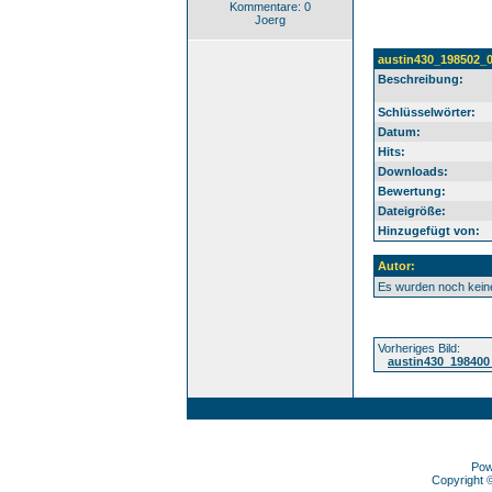
Kommentare: 0
Joerg
austin430_198502_
Beschreibung:
Schlüsselwörter:
Datum:
Hits:
Downloads:
Bewertung:
Dateigröße:
Hinzugefügt von:
Autor:
Es wurden noch kei
Vorheriges Bild:
austin430_198400
Pow
Copyright