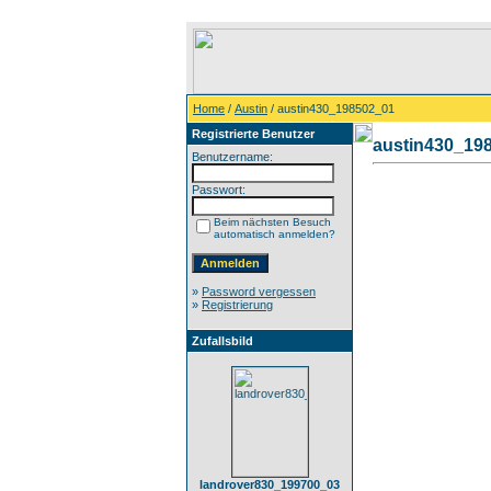
Home
/
Austin
/ austin430_198502_01
Registrierte Benutzer
austin430_19
Benutzername:
Passwort:
Beim nächsten Besuch
automatisch anmelden?
»
Password vergessen
»
Registrierung
Zufallsbild
landrover830_199700_03