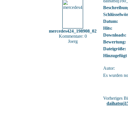
daihatsuj16
Beschreibun
Schlüsselwör
Datum:
Hits:
mercedes424_198908_02
Downloads:
Kommentare: 0
Joerg
Bewertung:
Dateigröße:
Hinzugefügt
Autor:
Es wurden no
Vorheriges Bi
daihatsuj