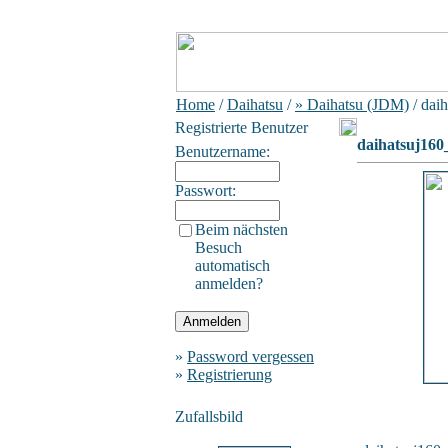
Home
/
Daihatsu
/
» Daihatsu (JDM)
/ dai
Registrierte Benutzer
daihatsuj16
Benutzername:
Passwort:
Beim nächsten
Besuch
automatisch
anmelden?
»
Password vergessen
»
Registrierung
Zufallsbild