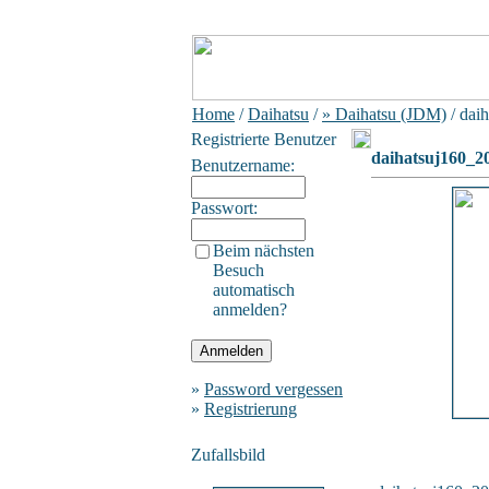
Home
/
Daihatsu
/
» Daihatsu (JDM)
/ dai
Registrierte Benutzer
daihatsuj160_2
Benutzername:
Passwort:
Beim nächsten
Besuch
automatisch
anmelden?
»
Password vergessen
»
Registrierung
Zufallsbild