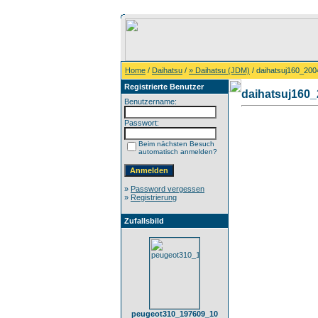
Home
/
Daihatsu
/
» Daihatsu (JDM)
/ daihatsuj160_20
Registrierte Benutzer
daihatsuj160
Benutzername:
Passwort:
Beim nächsten Besuch
automatisch anmelden?
»
Password vergessen
»
Registrierung
Zufallsbild
peugeot310_197609_10