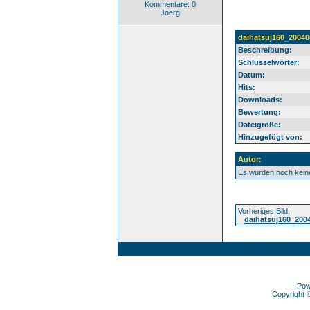
Kommentare: 0
Joerg
daihatsuj160_20040
Beschreibung:
Schlüsselwörter:
Datum:
Hits:
Downloads:
Bewertung:
Dateigröße:
Hinzugefügt von:
Autor:
Es wurden noch kei
Vorheriges Bild:
daihatsuj160_200
Pow
Copyright