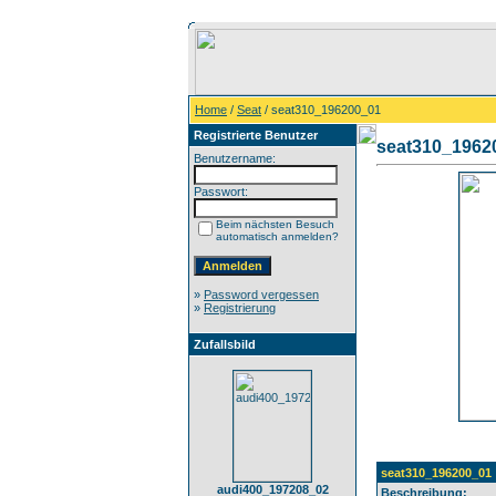
Home
/
Seat
/ seat310_196200_01
Registrierte Benutzer
seat310_1962
Benutzername:
Passwort:
Beim nächsten Besuch
automatisch anmelden?
»
Password vergessen
»
Registrierung
Zufallsbild
seat310_196200_01
audi400_197208_02
Beschreibung: