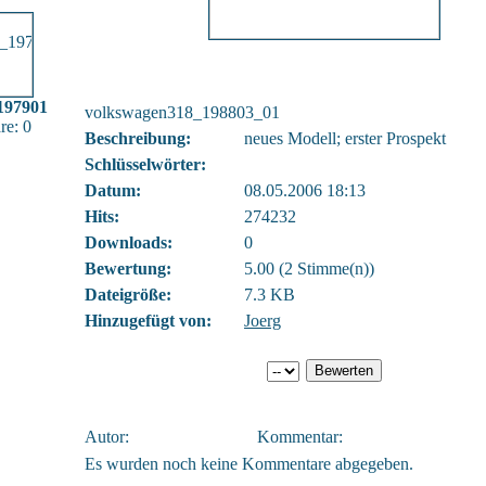
197901
volkswagen318_198803_01
e: 0
Beschreibung:
neues Modell; erster Prospekt
Schlüsselwörter:
Datum:
08.05.2006 18:13
Hits:
274232
Downloads:
0
Bewertung:
5.00 (2 Stimme(n))
Dateigröße:
7.3 KB
Hinzugefügt von:
Joerg
Autor:
Kommentar:
Es wurden noch keine Kommentare abgegeben.