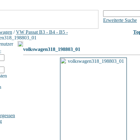
Erweiterte Suche
wagen
/
VW Passat B3 - B4 - B5 -
Top
gen318_198803_01
enutzer
volkswagen318_198803_01
:
sten
h
rgessen
g