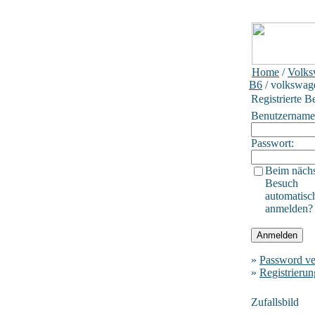
Home
/
Volks
B6
/ volkswa
Registrierte B
Benutzername
Passwort:
Beim näch
Besuch
automatisc
anmelden?
»
Password ve
»
Registrierun
Zufallsbild