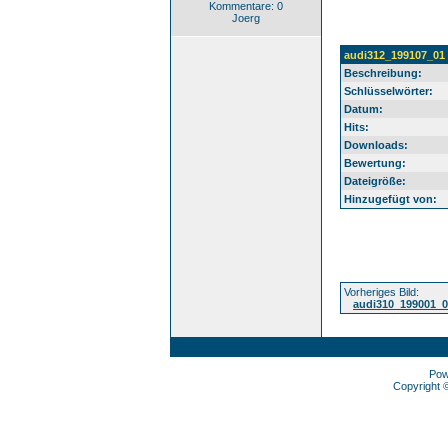
Kommentare: 0
Joerg
audi312_199107_01
Beschreibung:
Schlüsselwörter:
Datum:
Hits:
Downloads:
Bewertung:
Dateigröße:
Hinzugefügt von:
Vorheriges Bild:
audi310_199001_
Pow
Copyright