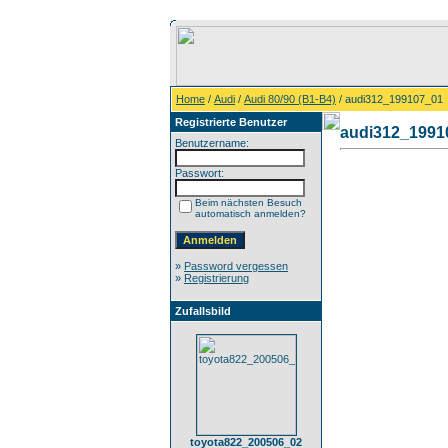
Home
/
Audi
/
Audi 80/90 (B1-B4)
/ audi312_199107_01
Registrierte Benutzer
audi312_1991
Benutzername:
Passwort:
Beim nächsten Besuch
automatisch anmelden?
»
Password vergessen
»
Registrierung
Zufallsbild
toyota822_200506_02