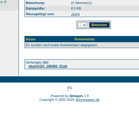
e: 0
Bewertung:
(0 Stimme(n))
Dateigröße:
8.0 KB
Hinzugefügt von:
Joerg
Autor:
Kommentar:
Es wurden noch keine Kommentare abgegeben.
Vorheriges Bild:
abarth110_196400_01gb
Powered by
4images
1.8
Copyright © 2002-2026
4homepages.de