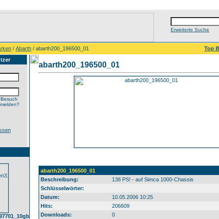
Erweiterte Suche
rken
/
Abarth
/ abarth200_196500_01
Top B
tzer
abarth200_196500_01
 Besuch
nmelden?
ssen
abarth200_196500_01
Beschreibung:
138 PS! - auf Simca 1000-Chassis
Schlüsselwörter:
Datum:
10.05.2006 10:25
Hits:
206609
Downloads:
0
97701_10gb