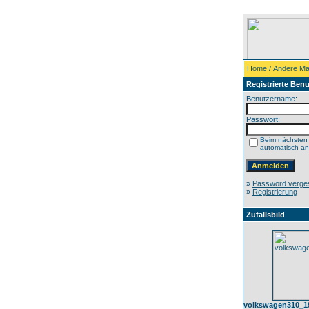
Home
/
Andere Ma
Registrierte Benu
Benutzername:
Passwort:
Beim nächsten
automatisch a
»
Password verge
»
Registrierung
Zufallsbild
volkswagen310_1