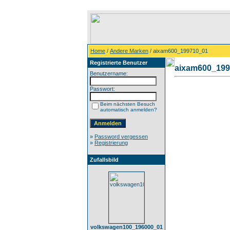
Home
/
Andere Marken
/ aixam600_199710_01
Registrierte Benutzer
aixam600_199
Benutzername:
Passwort:
Beim nächsten Besuch
automatisch anmelden?
»
Password vergessen
»
Registrierung
Zufallsbild
volkswagen100_196000_01