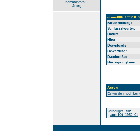
Kommentare: 0
Joerg
aixam600_199710_0
Beschreibung:
Schlüsselwörter:
Datum:
Hits:
Downloads:
Bewertung:
Dateigröße:
Hinzugefügt von:
Autor:
Es wurden noch kei
Vorheriges Bild:
aero100_1950_01