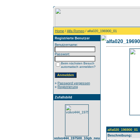
Home
/
Alfa Romeo
/ alfa020_196900_01
Registrierte Benutzer
alfa020_1969
Benutzername:
Passwort:
Beim nächsten Besuch
automatisch anmelden?
»
Password vergessen
»
Registrierung
Zufallsbild
alfa020_196900_01
Beschreibung:
volvo444_197500_10gb_neu