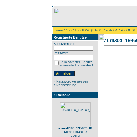
Home
/
Audi
/
Audi 80/90 (B1-B4)
/ audi304_198609_01
Registrierte Benutzer
audi304_1986
Benutzername:
Passwort:
Beim nächsten Besuch
automatisch anmelden?
»
Password vergessen
»
Registrierung
Zufallsbild
renault110_195109_01
Kommentare: 0
Joerg