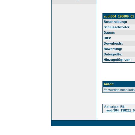
audi304_198609_01
Beschreibung:
Schlüsselwörter:
Datum:
Hits:
Downloads:
Bewertung:
Dateigröße:
Hinzugefügt von:
Autor:
Es wurden noch kei
Vorheriges Bild:
audi304_198211_0