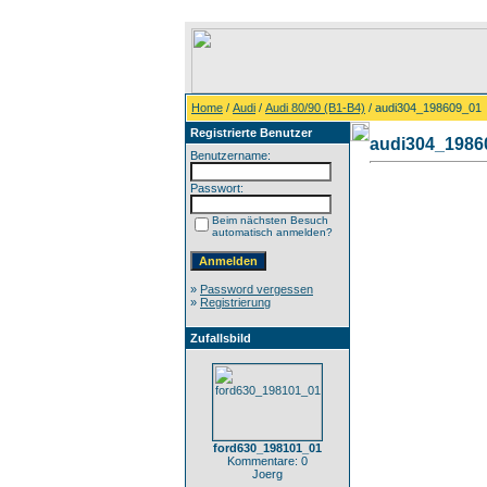
Home
/
Audi
/
Audi 80/90 (B1-B4)
/ audi304_198609_01
Registrierte Benutzer
audi304_1986
Benutzername:
Passwort:
Beim nächsten Besuch
automatisch anmelden?
»
Password vergessen
»
Registrierung
Zufallsbild
ford630_198101_01
Kommentare: 0
Joerg