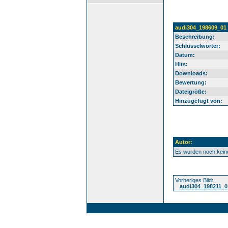
audi304_198609_01
Beschreibung:
Schlüsselwörter:
Datum:
Hits:
Downloads:
Bewertung:
Dateigröße:
Hinzugefügt von:
Autor:
Es wurden noch kei
Vorheriges Bild:
audi304_198211_0