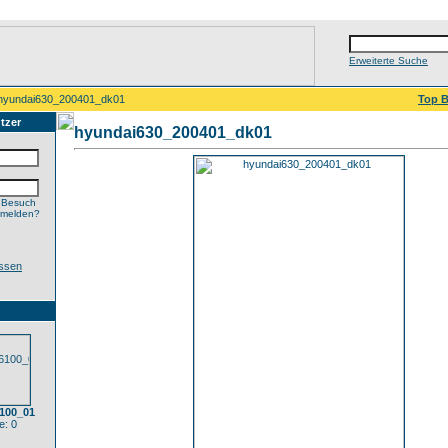
Erweiterte Suche
hyundai630_200401_dk01
Top B
tzer
hyundai630_200401_dk01
 Besuch
nmelden?
ssen
100_01
: 0