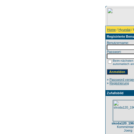
Home
/
Hyundai
/ 
Registrierte Benu
Benutzername:
Passwort:
Beim nächsten
automatisch a
»
Password verge
»
Registrierung
Zufallsbild
skoda120_196
Kommentare
Joerg