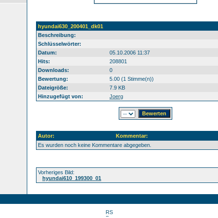
hyundai630_200401_dk01
Beschreibung:
Schlüsselwörter:
Datum:
05.10.2006 11:37
Hits:
208801
Downloads:
0
Bewertung:
5.00 (1 Stimme(n))
Dateigröße:
7.9 KB
Hinzugefügt von:
Joerg
Autor:
Kommentar:
Es wurden noch keine Kommentare abgegeben.
Vorheriges Bild:
hyundai610_199300_01