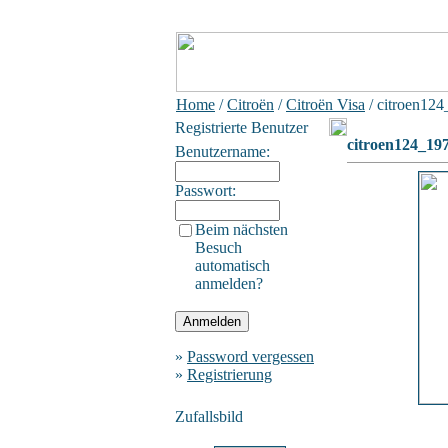
Home
/
Citroën
/
Citroën Visa
/ citroen12
Registrierte Benutzer
citroen124_19
Benutzername:
Passwort:
Beim nächsten
Besuch
automatisch
anmelden?
»
Password vergessen
»
Registrierung
Zufallsbild