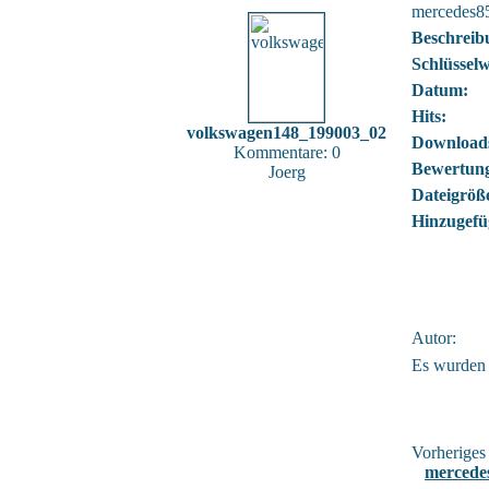
mercedes8
Beschreib
Schlüsselw
Datum:
Hits:
volkswagen148_199003_02
Download
Kommentare: 0
Bewertun
Joerg
Dateigröß
Hinzugefü
Autor:
Es wurden
Vorheriges 
mercede