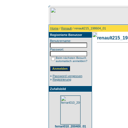
Home
/
Renault
/ renault215_198604_01
Registrierte Benutzer
renault215_1
Benutzername:
Passwort:
Beim nächsten Besuch
automatisch anmelden?
»
Password vergessen
»
Registrierung
Zufallsbild
ferrari010_200400_01