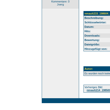
Kommentare: 0
Joerg
renault215_198604_
Beschreibung:
Schlüsselwörter:
Datum:
Hits:
Downloads:
Bewertung:
Dateigröße:
Hinzugefügt von:
Autor:
Es wurden noch kei
Vorheriges Bild:
renault214_19850