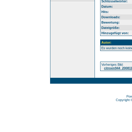
Schlüsselwörter:
Datum:
Hits:
Downloads:
Bewertung:
Dateigröße:
Hinzugefügt von:
Autor:
Es wurden noch kei
Vorheriges Bild:
citroen944_20081
Pow
Copyright