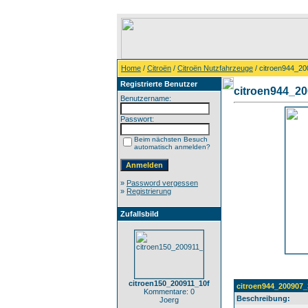
Home
/
Citroën
/
Citroën Nutzfahrzeuge
/ citroen944_2
Registrierte Benutzer
citroen944_2
Benutzername:
Passwort:
Beim nächsten Besuch
automatisch anmelden?
»
Password vergessen
»
Registrierung
Zufallsbild
citroen150_200911_10f
citroen944_200907_
Kommentare: 0
Beschreibung:
Joerg