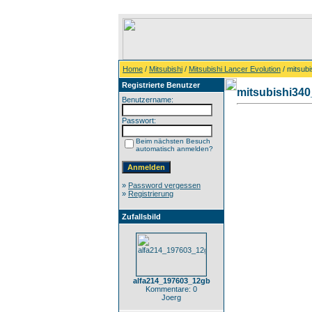
Home
/
Mitsubishi
/
Mitsubishi Lancer Evolution
/ mitsub
Registrierte Benutzer
mitsubishi34
Benutzername:
Passwort:
Beim nächsten Besuch
automatisch anmelden?
»
Password vergessen
»
Registrierung
Zufallsbild
alfa214_197603_12gb
Kommentare: 0
Joerg