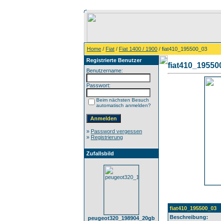
Home
/
Fiat
/
Fiat 1400 / 1900
/ fiat410_195500_03
Registrierte Benutzer
fiat410_19550
Benutzername:
Passwort:
Beim nächsten Besuch
automatisch anmelden?
»
Password vergessen
»
Registrierung
Zufallsbild
fiat410_195500_03
Beschreibung:
peugeot320_198904_20gb