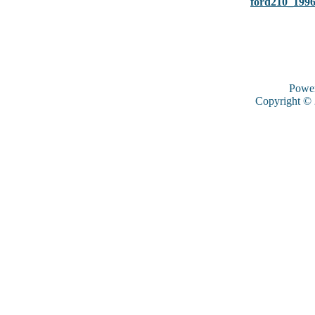
ford210_199
Powe
Copyright ©