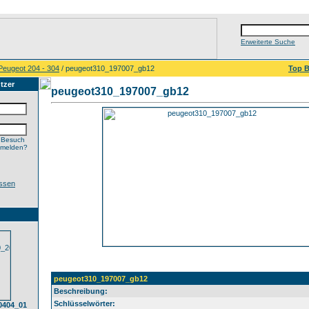
Erweiterte Suche
Peugeot 204 - 304
/ peugeot310_197007_gb12
Top B
tzer
peugeot310_197007_gb12
 Besuch
nmelden?
ssen
peugeot310_197007_gb12
Beschreibung:
Schlüsselwörter:
0404_01