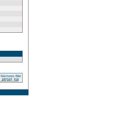
Nächstes Bild:
_197107_f10