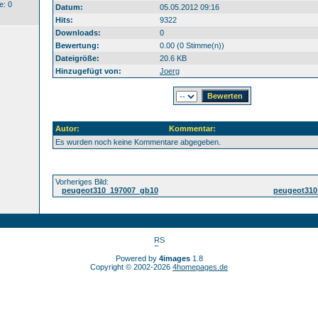
: 0
Datum:
05.05.2012 09:16
Hits:
9322
Downloads:
0
Bewertung:
0.00 (0 Stimme(n))
Dateigröße:
20.6 KB
Hinzugefügt von:
Joerg
Autor:
Kommentar:
Es wurden noch keine Kommentare abgegeben.
Vorheriges Bild:
peugeot310_197007_gb10
peugeot310
Powered by
4images
1.8
Copyright © 2002-2026
4homepages.de