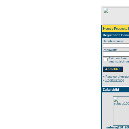
Home
/
Peugeot
/
Registrierte Benu
Benutzername:
Passwort:
Beim nächsten
automatisch a
»
Password verge
»
Registrierung
Zufallsbild
subaruj130_20