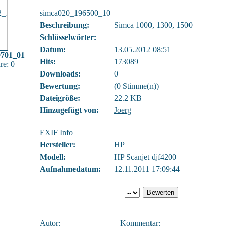
simca020_196500_10
Beschreibung:
Simca 1000, 1300, 1500
Schlüsselwörter:
Datum:
13.05.2012 08:51
701_01
Hits:
173089
e: 0
Downloads:
0
Bewertung:
(0 Stimme(n))
Dateigröße:
22.2 KB
Hinzugefügt von:
Joerg
EXIF Info
Hersteller:
HP
Modell:
HP Scanjet djf4200
Aufnahmedatum:
12.11.2011 17:09:44
Autor:
Kommentar: