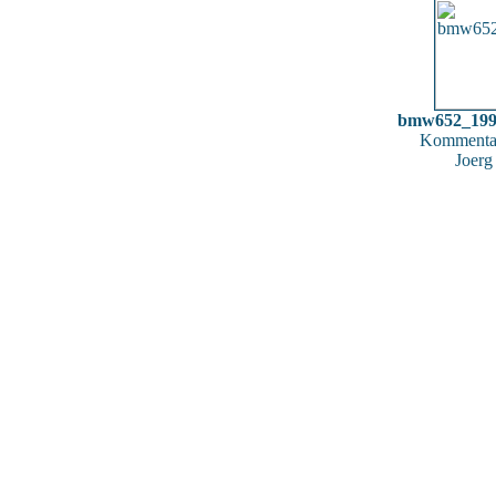
bmw652_199
Kommentar
Joerg