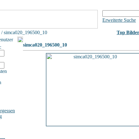
Erweiterte Suche
/ simca020_196500_10
Top Bilde
enutzer
simca020_196500_10
:
sten
h
rgessen
g