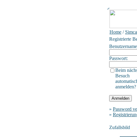
Home
/
Simca
Registrierte B
Benutzername
Passwort:
Beim näch
Besuch
automatisc
anmelden?
»
Password ve
»
Registrierun
Zufallsbild