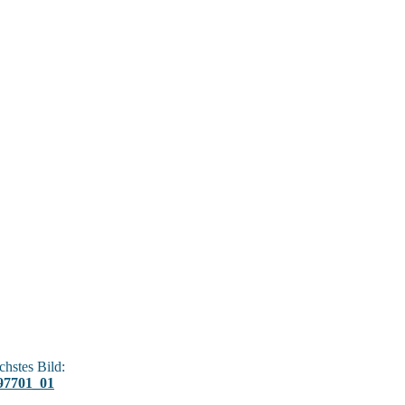
hstes Bild:
97701_01