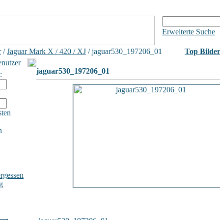
Erweiterte Suche
r
/
Jaguar Mark X / 420 / XJ
/ jaguar530_197206_01
Top Bilde
enutzer
jaguar530_197206_01
:
sten
h
rgessen
g