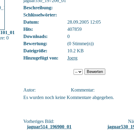
jaguar530_197206_01
Beschreibung:
Schlüsselwörter:
Datum:
28.09.2005 12:05
Hits:
407859
101_01
Downloads:
0
e: 0
Bewertung:
(0 Stimme(n))
Dateigröße:
10.2 KB
Hinzugefügt von:
Joerg
Autor:
Kommentar:
Es wurden noch keine Kommentare abgegeben.
Vorheriges Bild:
Näc
jaguar514_196900_01
jaguar530_1