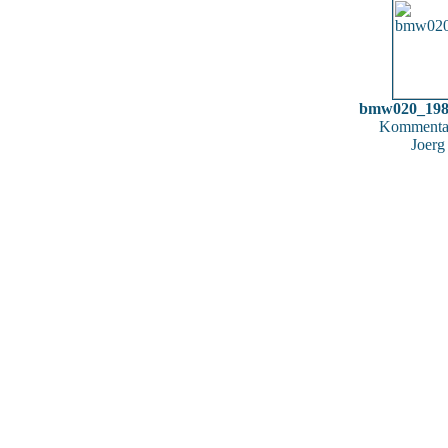
bmw020_198
Kommentar
Joerg