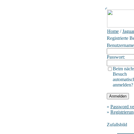
Home
/
Jagua
Registrierte B
Benutzername
Passwort:
Beim näch
Besuch
automatisc
anmelden?
»
Password ve
»
Registrierun
Zufallsbild