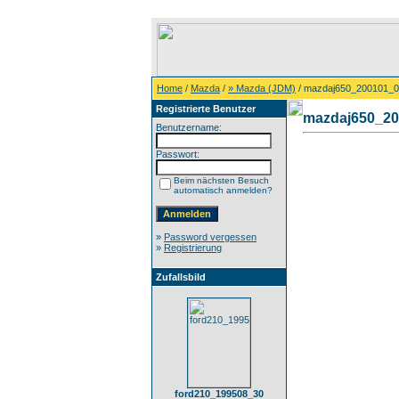
Home
/
Mazda
/
» Mazda (JDM)
/ mazdaj650_200101_
Registrierte Benutzer
mazdaj650_20
Benutzername:
Passwort:
Beim nächsten Besuch
automatisch anmelden?
»
Password vergessen
»
Registrierung
Zufallsbild
ford210_199508_30