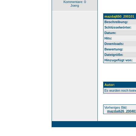
Kommentare: 0
Joerg
mazdaj650_200101_
Beschreibung:
Schlüsselwörter:
Datum:
Hits:
Downloads:
Bewertung:
Dateigröße:
Hinzugefügt von:
Autor:
Es wurden noch kei
Vorheriges Bild:
mazdaj626_20040