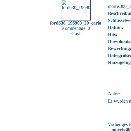
morris300_
Beschreibu
Schlüsselwö
ford630_196903_20_carlo
Datum:
Kommentare: 0
Gast
Hits:
Downloads
Bewertung
Dateigröße
Hinzugefüg
Autor:
Es wurden 
Vorheriges B
morris30