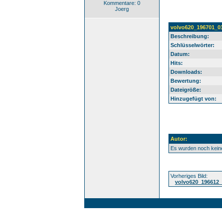
Kommentare: 0
Joerg
volvo620_196701_0
Beschreibung:
Schlüsselwörter:
Datum:
Hits:
Downloads:
Bewertung:
Dateigröße:
Hinzugefügt von:
Autor:
Es wurden noch kei
Vorheriges Bild:
volvo620_196612