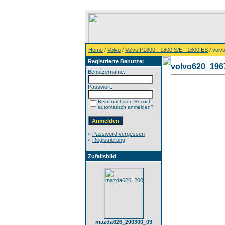
Home
/
Volvo
/
Volvo P1800 - 1800 S/E - 1800 ES
/ volv
Registrierte Benutzer
volvo620_196
Benutzername:
Passwort:
Beim nächsten Besuch
automatisch anmelden?
»
Password vergessen
»
Registrierung
Zufallsbild
mazda626_200300_03