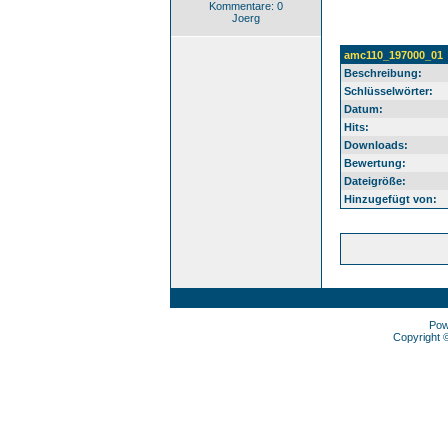
Kommentare: 0
Joerg
amc110_197000_01
Beschreibung:
Schlüsselwörter:
Datum:
Hits:
Downloads:
Bewertung:
Dateigröße:
Hinzugefügt von:
Pow
Copyright