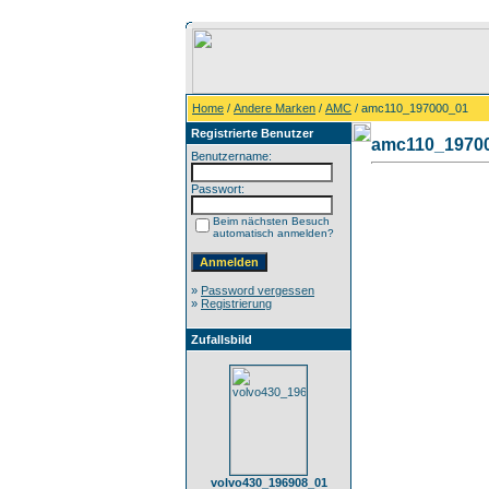
Home
/
Andere Marken
/
AMC
/ amc110_197000_01
Registrierte Benutzer
amc110_1970
Benutzername:
Passwort:
Beim nächsten Besuch
automatisch anmelden?
»
Password vergessen
»
Registrierung
Zufallsbild
volvo430_196908_01