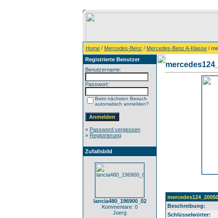
Home
/
Mercedes-Benz
/
Mercedes-Benz A-Klasse
/ m
Registrierte Benutzer
mercedes124
Benutzername:
Passwort:
Beim nächsten Besuch
automatisch anmelden?
»
Password vergessen
»
Registrierung
Zufallsbild
mercedes124_2005
lancia480_196900_02
Beschreibung:
Kommentare: 0
Joerg
Schlüsselwörter: