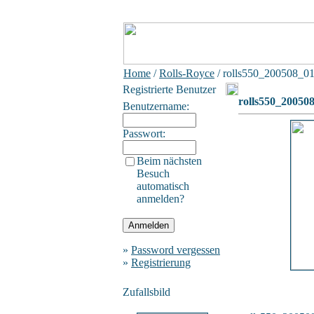
Home
/
Rolls-Royce
/ rolls550_200508_0
Registrierte Benutzer
rolls550_20050
Benutzername:
Passwort:
Beim nächsten
Besuch
automatisch
anmelden?
»
Password vergessen
»
Registrierung
Zufallsbild