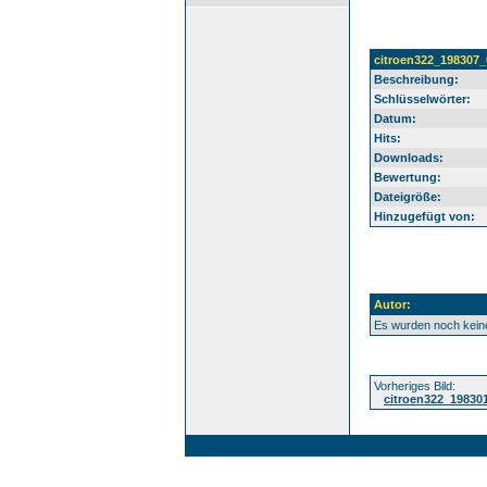
citroen322_198307_
Beschreibung:
Schlüsselwörter:
Datum:
Hits:
Downloads:
Bewertung:
Dateigröße:
Hinzugefügt von:
Autor:
Es wurden noch kei
Vorheriges Bild:
citroen322_19830